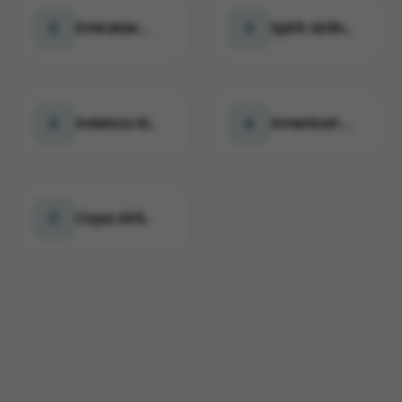
E
Emirates Airlines
S
Spirit Airlines
A
Avianca Airlines
A
American Airlines
C
Copa Airlines