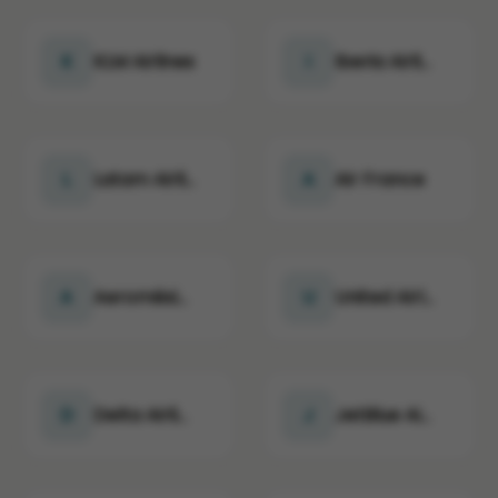
K
KLM Airlines
I
Iberia Airlines
L
Latam Airlines
A
Air France
A
Aeroméxico Airlines
U
United Airlines
D
Delta Airlines
J
JetBlue Airways