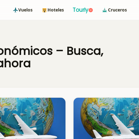
Touriy
Vuelos
Hoteles
Cruceros
onómicos – Busca,
ahora