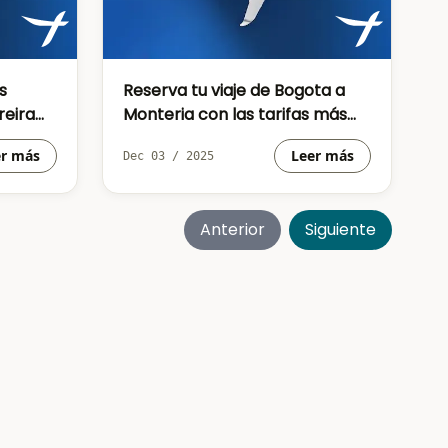
s
Reserva tu viaje de Bogota a
reira
Monteria con las tarifas más
económicas
er más
Leer más
Dec 03 / 2025
Anterior
Siguiente