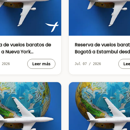
a de vuelos baratos de
Reserva de vuelos bara
 a Nueva York
Bogotá a Estambul des
COP 1010782
COP2060850
Leer más
Le
 2026
Jul 07 / 2026