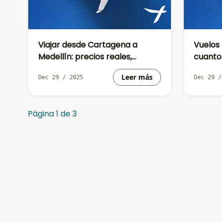
Viajar desde Cartagena a
Vuelos
Medellín: precios reales,
cuanto
duración y mejores opciones
reserva
Leer más
Dec 29 / 2025
Dec 29 /
para viajar
econó
Página 1 de 3