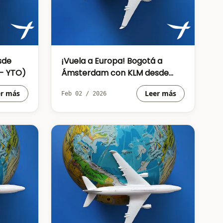
sde
¡Vuela a Europa! Bogotá a
- YTO)
Ámsterdam con KLM desde
$2.74M COP
er más
Leer más
Feb 02 / 2026