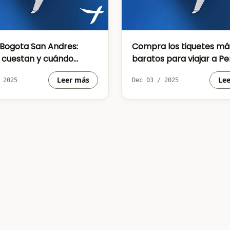
 Bogota San Andres:
Compra los tiquetes má
 cuestan y cuándo
baratos para viajar a Pe
r con las tarifas más
desde Bogotá
Leer más
Le
 2025
Dec 03 / 2025
micas