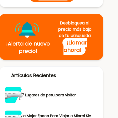
Desbloquea el
precio más bajo
de tu búsqueda
¡Llamar
¡Alerta de nuevo
ahora!
precio!
Artículos Recientes
7 Lugares de peru para visitar
La Mejor Época Para Viajar a Miami Sin