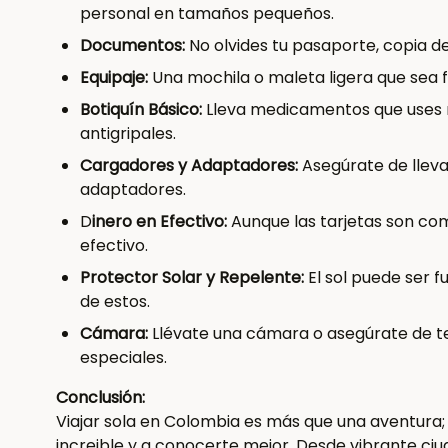
personal en tamaños pequeños.
Documentos:
No olvides tu pasaporte, copia de
Equipaje:
Una mochila o maleta ligera que sea f
Botiquín Básico:
Lleva medicamentos que uses 
antigripales.
Cargadores y Adaptadores:
Asegúrate de llevar
adaptadores.
D
inero en Efectivo:
Aunque las tarjetas son co
efectivo.
Protector Solar y Repelente:
El sol puede ser f
de estos.
Cámara:
Llévate una cámara o asegúrate de t
especiales.
Conclusión:
Viajar sola en Colombia es más que una aventura; 
increible y a conocerte mejor. Desde vibrante ci