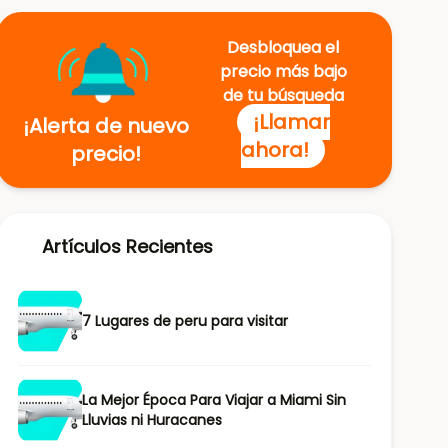
Desbloquea el
precio más bajo
de tu búsqueda
¡Llamar
¡Alerta de nuevo
ahora!
precio!
Artículos Recientes
7 Lugares de peru para visitar
La Mejor Época Para Viajar a Miami Sin
Lluvias ni Huracanes