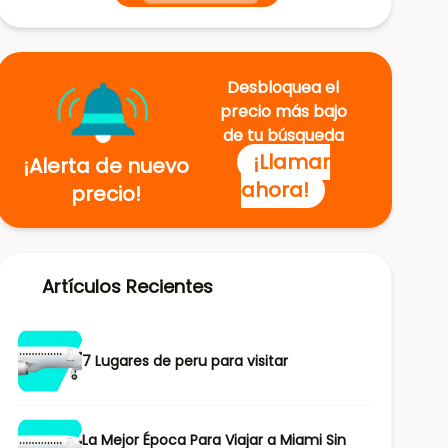
Desbloquea el
precio más bajo
de tu búsqueda
¡Llamar
¡Alerta de nuevo
ahora!
precio!
Artículos Recientes
7 Lugares de peru para visitar
La Mejor Época Para Viajar a Miami Sin