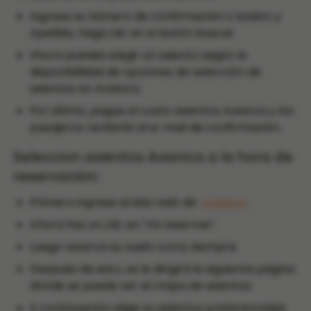
Ingrese su número de confirmación o boleto y
Apellido, haga clic en el botón buscar.
Ahora puedes elegir un asiento según la
disponibilidad de opciones de selección de
asientos en Avianca.
Por último, pague el costo asientos Avianca y los
pasajeros recibirán el e-mail de confirmación.
Seleccion asientos Avianca a la hora de
reservación:
Primero ingrese al sitio web de
Avianca
.
Ahora haz un clic en “mi reservas”.
Luego reserva su vuelo como siempre.
Después de esto, se le dirigirá la siguiente página
donde se puede ver el mapa de asientos.
A continuación elige su asientos preferenciales