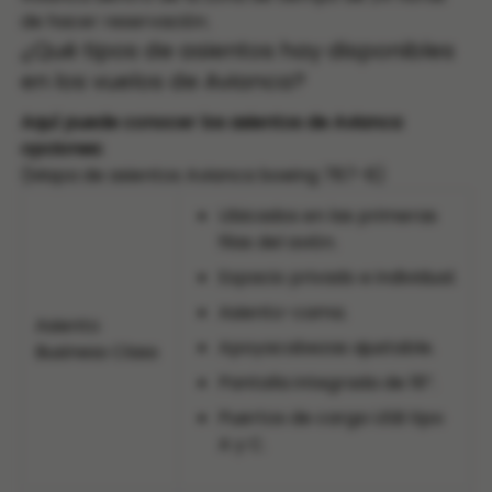
de hacer reservación.
¿Qué tipos de asientos hay disponibles
en los vuelos de Avianca?
Aquí puede conocer los asientos de Avianca
opciones:
(Mapa de asientos Avianca boeing 787-8)
Ubicados en las primeras
filas del avión.
Espacio privado e individual.
Asiento-cama.
Asiento
Apoyacabezas ajustable.
Business Class
Pantalla integrada de 16”.
Puertos de carga USB tipo
A y C.