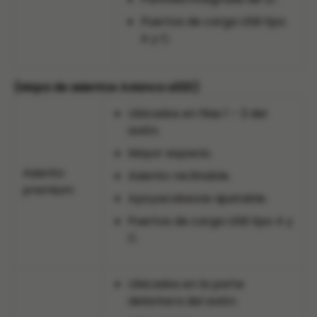
Puertos de carga USB tipo
A y C.
(Mapa de asientos Avianca a320)
Ubicados en filas 1 – 3 del
avión.
Mayor espacio.
Asiento
Asiento reclinable.
premium
Apoyacabezas ajustable.
Puertos de carga USB tipo A y
C.
Ubicados en la parte
delantera del avión.