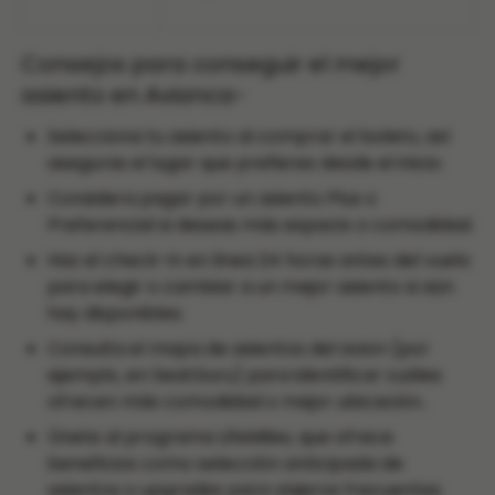
Consejos para conseguir el mejor
asiento en Avianca-
Selecciona tu asiento al comprar el boleto, así
aseguras el lugar que prefieres desde el inicio.
Considera pagar por un asiento Plus o
Preferencial si deseas más espacio o comodidad.
Haz el check-in en linea 24 horas antes del vuelo
para elegir o cambiar a un mejor asiento si aún
hay disponibles.
Consulta el mapa de asientos del avion (por
ejemplo, en SeatGuru) para identificar cuáles
ofrecen más comodidad o mejor ubicación..
Únete al programa LifeMiles, que ofrece
beneficios como selección anticipada de
asientos o upgrades para viajeros frecuentes.