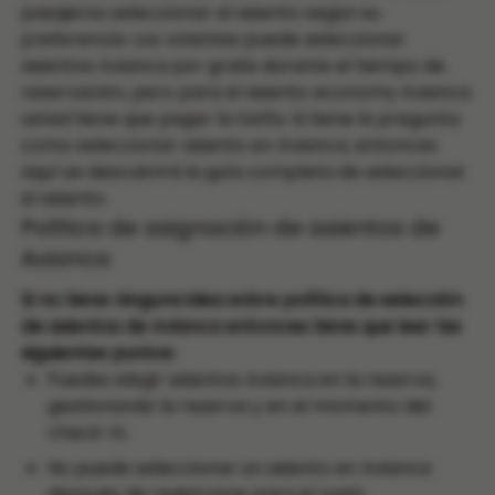
pasajeros seleccionar el asiento según su
preferencia. Los volantes puede seleccionar
asientos Avianca por gratis durante el tiempo de
reservación, pero para el asiento economy Avianca
usted tiene que pagar la tarifa. Si tiene la pregunta
como seleccionar asiento en Avianca, entonces
aquí se descubrirá la guía completa de seleccionar
el asiento.
Política de asignación de asientos de
Avianca
Si no tiene ninguna idea sobre política de selección
de asientos de Avianca entonces tiene que leer las
siguientes puntos:
Puedes elegir asientos Avianca en la reserva,
gestionando la reserva y en el momento del
check-in.
No puede seleccionar un asiento en Avianca
después de registrarse para el vuelo.