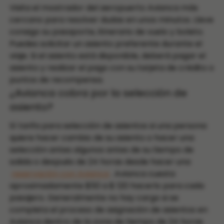
Visita el mostrador del aeropuerto Avianca más
cercano para resolver dudas en unos minutos. Lleve
consigo su pasaporte, itinerario de vuelo y boleto.
Puedes solicitar un asiento preferente durante el
viaje. Si el asiento está disponible, deberá pagar el
asiento y realizar el pago con su tarjeta de crédito o
puntos de recompensa.
¿Avianca cobra por la selección de
asiento?
Sí tarifa para selección de asientos si una persona
quiere hacer cambio de su asiento o hacer una
selección antes algunos antes de su tiempo de
salida o después de 24 horas desde hacer una
reservación con Avianca
. Avianca cuesta
aproximadamente $50 a $ 120 hacerlo para cada
pasajero. Generalmente no hay cargo si se
completa el proceso de asignación de asientos en
Avianca dentro de la zona de tiempo de 24 horas