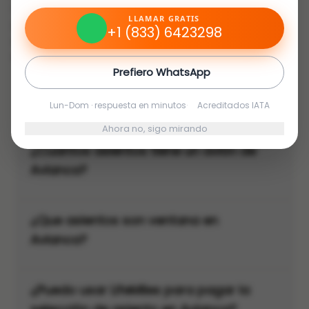
menores. Si viajas con un niño, Avianca
LLAMAR GRATIS
generalmente asignara dos asientos juntos sin
+1 (833) 6423298
cargo (uno para el menor y otro para un adulto de
la misma reserva) 48 horas antes de la salida.
Prefiero WhatsApp
FAQs:
Lun-Dom · respuesta en minutos
·
Acreditados IATA
Ahora no, sigo mirando
¿Cuantos asientos tiene un avión de
Avianca?
¿Que asientos son ventana en
Avianca?
¿Puedo usar LifeMiles para pagar la